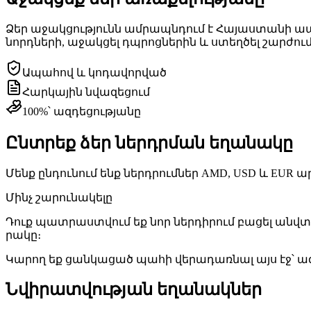
Ձեր ա­ջակ­ցութ­յունն ամ­րապն­դում է Հա­յաս­տա­նի ա­պա
նորդ­նե­րի, ա­ջակ­ցել դպրոց­նե­րին և ստեղ­ծել շար­ժո
Ա­պա­հով և կո­դա­վոր­ված
Հար­կա­յին նվա­զե­ցում
100%՝ ազ­դե­ցութ­յա­նը
Ընտ­րեք ձեր ներդր­ման ե­ղա­նա­կը
Մենք ըն­դու­նում ենք ներդ­րում­ներ AMD, USD և EUR ար­
Մինչ շա­րու­նա­կե­լը
Դուք պատ­րաստ­վում եք նոր ներ­դի­րում բա­ցել անվ
րա­կը։
Կա­րող եք ցան­կա­ցած պա­հի վե­րա­դառ­նալ այս էջ՝ ազ­դ
Նվիրատվության եղանակներ