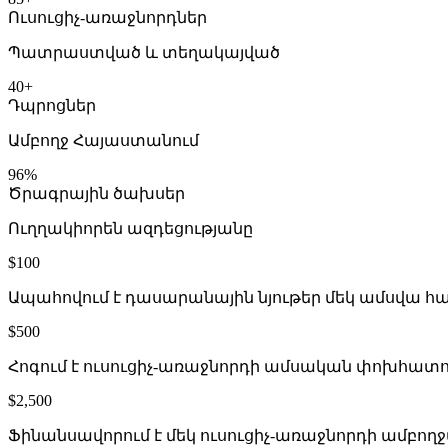
Ու­սու­ցիչ-ա­ռաջ­նորդ­ներ
Պատ­րաստ­ված և տե­ղա­կայ­ված
40+
Դպրոց­ներ
Ամ­բողջ Հա­յաս­տա­նում
96%
Ծրագ­րա­յին ծախ­սեր
Ուղ­ղա­կիո­րեն ազ­դե­ցութ­յա­նը
$100
Ա­պա­հո­վում է դա­սա­րա­նա­յին նյու­թեր մեկ ամս­վա հ
$500
Հո­գում է ու­սու­ցիչ-ա­ռաջ­նոր­դի ամ­սա­կան փոխ­հա­տու
$2,500
Ֆի­նան­սա­վո­րում է մեկ ու­սու­ցիչ-ա­ռաջ­նոր­դի ամ­բ