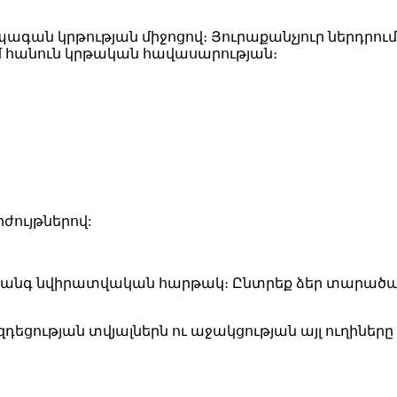
­գան կրթութ­յան մի­ջո­ցով։ Յու­րա­քանչ­յուր ներդ­րում
ւմ հա­նուն կրթա­կան հա­վա­սա­րութ­յան։
ժույթ­նե­րով:
­տանգ նվի­րատ­վա­կան հար­թակ։ Ընտ­րեք ձեր տա­րա­ծա
ե­ցութ­յան տվյալ­ներն ու ա­ջակ­ցութ­յան այլ ու­ղի­նե­րը