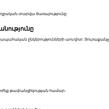
բող­ջա­կան տար­վա ծա­ռա­յութ­յու­նը
­նութ­յու­նը
շ­վա­պա­հա­կան ըն­կե­րութ­յուն­նե­րի աու­դիտ: Յու­րա­քան
­ժեք թա­փան­ցի­կութ­յան հա­մար։