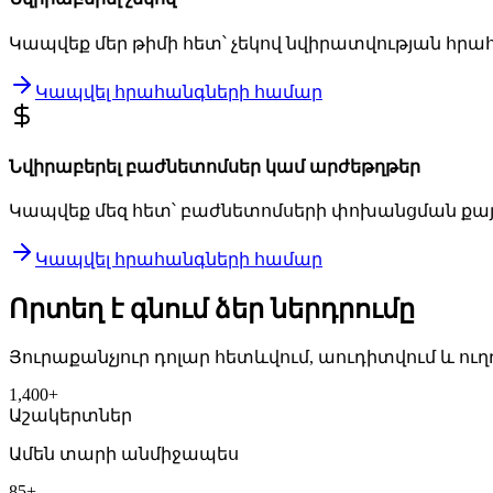
Կապ­վեք մեր թի­մի հետ՝ չե­կով նվի­րատ­վութ­յան հրա
Կապ­վել հրա­հանգ­նե­րի հա­մար
Նվի­րա­բե­րել բաժ­նե­տոմ­սեր կամ ար­ժեթղ­թեր
Կապ­վեք մեզ հետ՝ բաժ­նե­տոմ­սե­րի փո­խանց­ման քայ­
Կապ­վել հրա­հանգ­նե­րի հա­մար
Որ­տեղ է գնում ձեր ներդ­րու­մը
Յու­րա­քանչ­յուր դո­լար հետև­վում, աու­դիտ­վում և ուղղ
1,400+
Ա­շա­կերտ­ներ
Ա­մեն տա­րի ան­մի­ջա­պես
85+