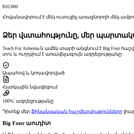
$10,000
Հո­վա­նա­վո­րում է մեկ ու­սու­ցիչ-ա­ռաջ­նոր­դի մեկ ամ­
Ձեր վստա­հութ­յու­նը, մեր պար­տա­կա
Teach For Armenia-ն ա­մեն տա­րի անց­նում է Big Four հա
տու և ուղղ­վում է ա­ռա­վե­լա­գույն ազ­դե­ցութ­յա­նը:
Ա­պա­հով և կո­դա­վոր­ված
Հար­կա­յին նվա­զե­ցում
100%՝ ազ­դե­ցութ­յա­նը
Դի­տեք մեր
ֆի­նան­սա­կան հաշ­վետ­վութ­յուն­նե­րը
լիար
Big Four աու­դիտ