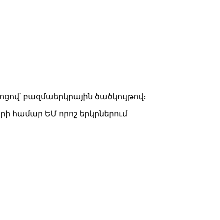
ո­ցով՝ բազ­մաերկ­րա­յին ծած­կույ­թով։
ե­րի հա­մար ԵՄ ո­րոշ երկր­նե­րում