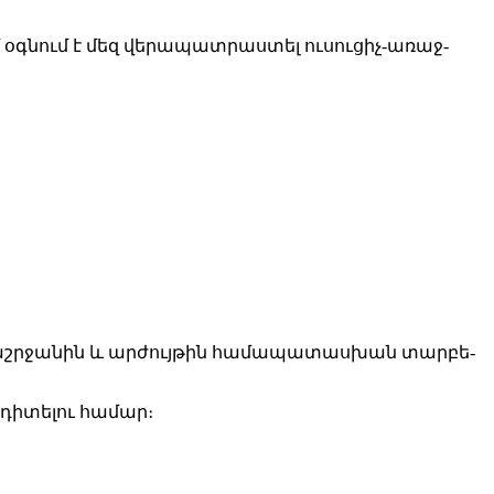
 օգ­նում է մեզ վե­րա­պատ­րաս­տել ու­սու­ցիչ-ա­ռաջ­
շր­ջա­նին և ար­ժույ­թին հա­մա­պա­տաս­խան տար­բե­
 դի­տե­լու հա­մար։