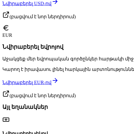
Նվի­րա­բե­րել USD-ով
(բացվում է նոր ներդիրում)
EUR
Նվի­րա­բե­րել եվ­րո­յով
Ա­ջակ­ցեք մեր եվ­րո­պա­կան գոր­ծըն­կեր հար­թա­կի մի­ջ
Կա­րող է ի­րա­վա­սու լի­նել հար­կա­յին ար­տո­նութ­յուն­ն
Նվի­րա­բե­րել EUR-ով
(բացվում է նոր ներդիրում)
Այլ ե­ղա­նակ­ներ
Նվի­րա­բե­րել չե­կով