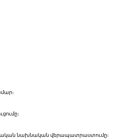
ա­մար։
­ցու­մը։
ող­ջա­կան նախ­նա­կան վե­րա­պատ­րաս­տու­մը։