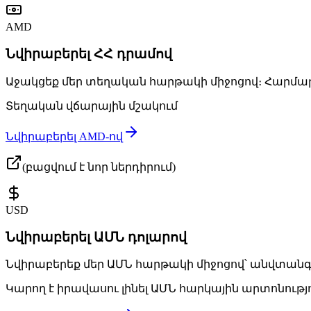
AMD
Նվի­րա­բե­րել ՀՀ դրա­մով
Ա­ջակ­ցեք մեր տե­ղա­կան հար­թա­կի մի­ջո­ցով։ Հար­մա
Տե­ղա­կան վճա­րա­յին մշա­կում
Նվի­րա­բե­րել AMD-ով
(բացվում է նոր ներդիրում)
USD
Նվի­րա­բե­րել ԱՄՆ դո­լա­րով
Նվի­րա­բե­րեք մեր ԱՄՆ հար­թա­կի մի­ջո­ցով՝ անվ­տան
Կա­րող է ի­րա­վա­սու լի­նել ԱՄՆ հար­կա­յին ար­տո­նութ­յ