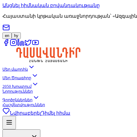
Անցնել հիմնական բովանդակությանը
Հայաստանի կրթական առաջնորդության՝ «Ազգային 
en
hy
Մեր մարդիկ
Մեր Ծրագիրը
2050 խոստում
Նորություններ
Գործընկերներ
Հաշվետվություններ
Նվիրաբերել
Դիմել հիմա