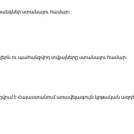
­հանգ­ներ ստա­նա­լու հա­մար։
լերն ու պա­հանջ­վող տվյալ­նե­րը ստա­նա­լու հա­մար։
­վում է Հա­յաս­տա­նում ա­ռա­վե­լա­գույն կրթա­կան ազ­դե­