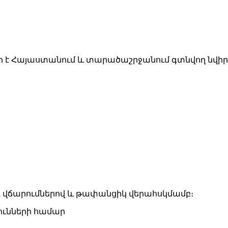
ր է Հա­յաս­տա­նում և տա­րա­ծաշր­ջա­նում գտնվող նվի­ր
գ վճա­րում­նե­րով և թա­փան­ցիկ վե­րահսկ­մամբ։
ուն­նե­րի հա­մար