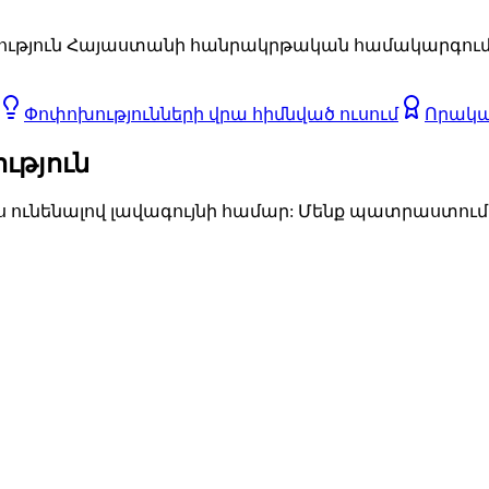
ռութ­յուն Հա­յաս­տա­նի հան­րակր­թա­կան հա­մա­կար­գում՝
Փո­փո­խութ­յուն­նե­րի վրա հիմն­ված ու­սում
Ո­րա­կա
թ­յուն
ու­նե­նա­լով լա­վա­գույ­նի հա­մար: Մենք պատ­րաս­տում ե