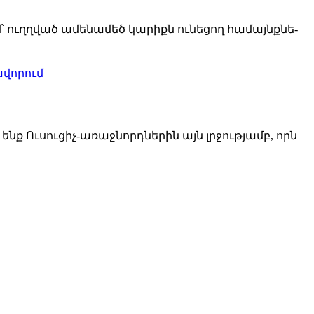
 ուղղ­ված ա­մե­նա­մեծ կա­րիքն ու­նե­ցող հա­մայնք­նե­
­վո­րում
նք Ու­սու­ցիչ-ա­ռաջ­նորդ­նե­րին այն լրջութ­յամբ, որն