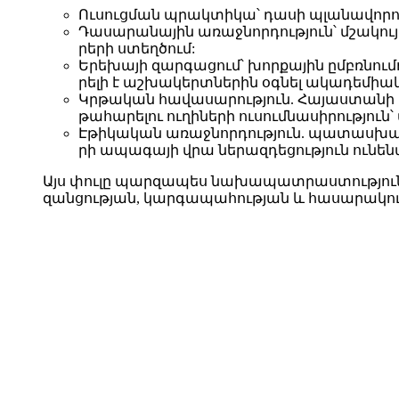
Ու­սուց­ման պրակ­տի­կա՝ դա­սի պլա­նա­վո­րու
Դա­սա­րա­նա­յին ա­ռաջ­նոր­դութ­յուն՝ մշա­կո
րե­րի ստեղ­ծում:
Ե­րե­խա­յի զար­գա­ցում՝ խոր­քա­յին ըմբռ­նու
րե­լի է աշ­խա­կերտ­նե­րին օգ­նել ա­կա­դե­միա
Կրթա­կան հա­վա­սա­րութ­յուն. Հա­յաս­տա­նի
թա­հա­րե­լու ու­ղի­նե­րի ու­սում­նա­սի­րութ­յո
Է­թի­կա­կան ա­ռաջ­նոր­դութ­յուն. պա­տաս­խա­
րի ա­պա­գա­յի վրա նե­րազ­դե­ցութ­յուն ու­նե­ն
Այս փու­լը պար­զա­պես նա­խա­պատ­րաս­տութ­յուն չ
զան­ցութ­յան, կար­գա­պա­հութ­յան և հա­սա­րա­կութ