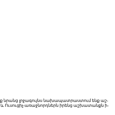
։ Մենք նրանց լրջա­գույնս նա­խա­պատ­րաս­տում ենք աշ­
 և Ու­սու­ցիչ-ա­ռաջ­նորդ­ներն ի­րենց աշ­խա­տանքն ի­