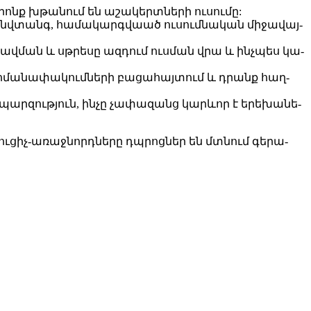
րոնք խթա­նում են ա­շա­կերտ­նե­րի ու­սու­մը:
և անվ­տանգ, հա­մա­կարգ­վաած ու­սում­նա­կան մի­ջա­վայ­
ն տրավ­ման և սթրե­սը ազ­դում ուս­ման վրա և ինչ­պես կա­
­մա­նա­փա­կում­նե­րի բա­ցա­հայ­տում և դրանք հաղ­
պար­զութ­յուն, ին­չը չա­փա­զանց կարև­որ է ե­րե­խա­նե­
ու­ցիչ-ա­ռաջ­նորդ­նե­րը դպրոց­ներ են մտնում գե­րա­