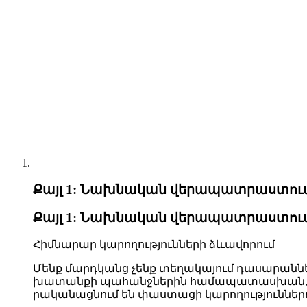
Քայլ
1
:
Նախ­նա­կան վե­րա­պատ­րաս­տում
Քայլ
1
:
Նախ­նա­կան վե­րա­պատ­րաս­տում
Հիմ­նա­րար կա­րո­ղութ­յուն­նե­րի ձև­ա­վո­րում
Մենք մարդ­կանց չենք տե­ղա­կա­յում դա­սա­րան­նե­
խա­տան­քի պա­հանջ­նե­րին հա­մա­պա­տաս­խան, քա­ն
րա­կա­նաց­նում են փաս­տա­ցի կա­րո­ղութ­յուն­նե­ր