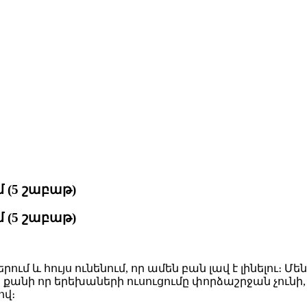
 (5 շա­բաթ)
 (5 շա­բաթ)
րում և հույս ու­նե­նում, որ ա­մեն բան լավ է լի­նե­լու
ի որ ե­րե­խա­նե­րի ու­սու­ցու­մը փոր­ձաշր­ջան չու­նի,
ով։