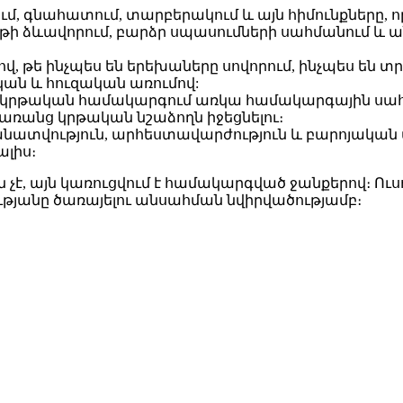
մ, գնա­հա­տում, տար­բե­րա­կում և այն հի­մունք­նե­րը, ո­
ւյ­թի ձև­ա­վո­րում, բարձր սպա­սում­նե­րի սահ­մա­նում 
­մով, թե ինչ­պես են ե­րե­խա­նե­րը սո­վո­րում, ինչ­պես ե
­կան և հու­զա­կան ա­ռու­մով:
 կրթա­կան հա­մա­կար­գում առ­կա հա­մա­կար­գա­յին սահ
ւն՝ ա­ռանց կրթա­կան նշա­ձողն ի­ջեց­նե­լու։
նատ­վութ­յուն, ար­հես­տա­վար­ժութ­յուն և բա­րո­յա­կան 
ա­լիս։
է, այն կա­ռուց­վում է հա­մա­կարգ­ված ջան­քե­րով։ Ու­ս
­յա­նը ծա­ռա­յե­լու ան­սահ­ման նվիր­վա­ծութ­յամբ։