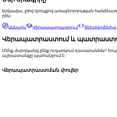
Եր­կամ­յա, լրիվ դրույ­քով ա­ռաջ­նոր­դութ­յան հանձ­նա­
րին:
Ակ­նարկ
Վե­րա­պատ­րաս­տում
Տեխ4Ար­մե­նիա
Վե­րա­պատ­րաս­տում և պատ­րաս­տու
Մենք մարդ­կանց չենք ու­ղար­կում դա­սա­րան­ներ՝ հույս 
աշ­խա­տան­քը պա­հան­ջում է:
Վերապատրաստման փուլեր