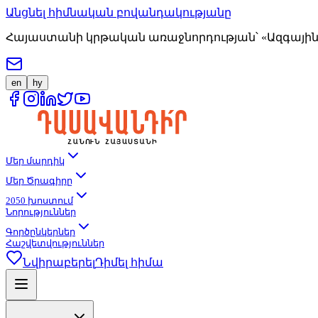
Անցնել հիմնական բովանդակությանը
Հայաստանի կրթական առաջնորդության՝ «Ազգային 
en
hy
Մեր մարդիկ
Մեր Ծրագիրը
2050 խոստում
Նորություններ
Գործընկերներ
Հաշվետվություններ
Նվիրաբերել
Դիմել հիմա