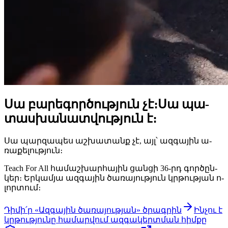
Սա բա­րե­գոր­ծութ­յուն չէ։
Սա պա­
տաս­խա­նատ­վութ­յուն է։
Սա պար­զա­պես աշ­խա­տանք չէ, այլ՝ ազ­գա­յին ա­
ռա­քե­լութ­յուն։
Teach For All հա­մաշ­խար­հա­յին ցան­ցի 36-րդ գոր­ծըն­
կեր։ Եր­կամ­յա ազ­գա­յին ծա­ռա­յութ­յուն կրթութ­յան ո­
լոր­տում։
Դի­մի՛ր «Ազ­գա­յին ծա­ռա­յութ­յան» ծրագ­րին
Ին­չու է
կրթութ­յու­նը հա­մար­վում ազ­գա­կերտ­ման հիմ­քը