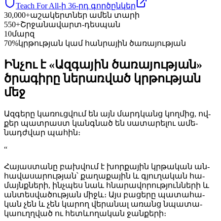
Teach For All-ի 36-րդ գոր­ծըն­կեր
30,000+
աշակերտներ ամեն տարի
550+
Շրջանավարտ-դեսպան
10
մարզ
70%
կրթության կամ հանրային ծառայության
Ին­չու է «Ազ­գա­յին ծա­ռա­յութ­յան»
ծրա­գի­րը նե­րառ­ված կրթութ­յան
մեջ
Ազ­գե­րը կա­ռուց­վում են այն մարդ­կանց կող­մից, ով­
քեր պատ­րաստ կանգ­նած են սա­տա­րե­լու ա­մե­
նադժ­վար պա­հին։
“
Հա­յաս­տա­նը բախ­վում է խոր­քա­յին կրթա­կան ան­
հա­վա­սա­րութ­յան՝ քա­ղա­քա­յին և գյու­ղա­կան հա­
մայնք­նե­րի, ինչ­պես նաև հնա­րա­վո­րութ­յուն­նե­րի և
ան­տես­վա­ծութ­յան միջև։ Այս բա­ցե­րը պա­տա­հա­
կան չեն և չեն կա­րող վե­րա­նալ ա­ռանց նպա­տա­
կաուղղ­ված ու հետև­ո­ղա­կան ջան­քե­րի։