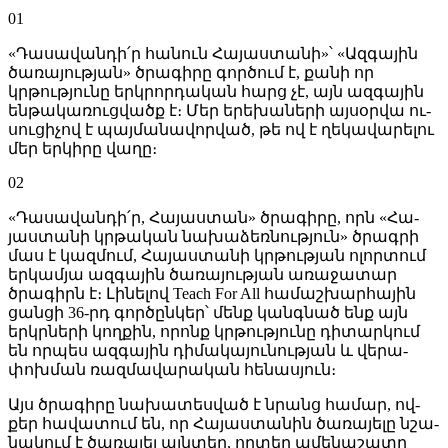
01
«Դա­սա­վան­դի՛ր հա­նուն Հա­յաս­տա­նի»՝ «Ազ­գա­յին
ծա­ռա­յութ­յան» ծրա­գի­րը գոր­ծում է, քա­նի որ
կրթութ­յու­նը երկ­րոր­դա­կան հարց չէ, այն ազ­գա­յին
են­թա­կա­ռուց­վածք է։ Մեր ե­րե­խա­նե­րի այ­սօր­վա ու­
սու­ցի­չով է պայ­մա­նա­վոր­ված, թե ով է ղե­կա­վա­րե­լու
մեր եր­կի­րը վա­ղը։
02
«Դա­սա­վան­դի՛ր, Հա­յաս­տան» ծրա­գի­րը, որն «Հա­
յաս­տա­նի կրթա­կան նա­խա­ձեռ­նութ­յուն» ծրագ­րի
մաս է կազ­մում, Հա­յաս­տա­նի կրթութ­յան ո­լոր­տում
եր­կամ­յա ազ­գա­յին ծա­ռա­յութ­յան ա­ռա­ջա­տար
ծրա­գիրն է։ Լի­նե­լով Teach For All հա­մաշ­խար­հա­յին
ցան­ցի 36-րդ գոր­ծըն­կեր՝ մենք կանգ­նած ենք այն
երկր­նե­րի կող­քին, ո­րոնք կրթութ­յու­նը դի­տար­կում
են որ­պես ազ­գա­յին դի­մա­կա­յու­նութ­յան և վե­րա­
փոխ­ման ռազ­մա­վա­րա­կան հե­նաս­յուն։
Այս ծրա­գի­րը նա­խա­տես­ված է նրանց հա­մար, ով­
քեր հա­վա­տում են, որ Հա­յաս­տա­նին ծա­ռա­յե­լը նշա­
նա­կում է ծա­ռա­յել այն­տեղ, որ­տեղ ա­մե­նա­շա­տը