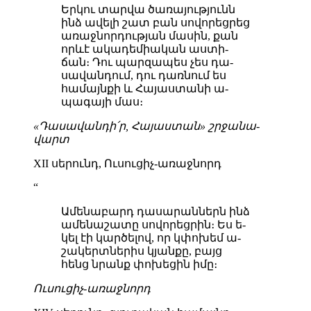
Եր­կու տար­վա ծա­ռա­յութ­յունն
ինձ ա­վե­լի շատ բան սո­վո­րեց­րեց
ա­ռաջ­նոր­դութ­յան մա­սին, քան
որևէ ա­կա­դե­միա­կան աս­տի­
ճան։ Դու պար­զա­պես չես դա­
սա­վան­դում, դու դառ­նում ես
հա­մայն­քի և Հա­յաս­տա­նի ա­
պա­գա­յի մաս։
«Դա­սա­վան­դի՛ր, Հա­յաս­տան» շրջա­նա­
վարտ
XII սե­րունդ, Ու­սու­ցիչ-ա­ռաջ­նորդ
“
Ա­մե­նա­բարդ դա­սա­րան­ներն ինձ
ա­մե­նա­շա­տը սո­վո­րեց­րին։ Ես ե­
կել էի կար­ծե­լով, որ կփո­խեմ ա­
շա­կերտ­նե­րիս կյան­քը, բայց
հենց նրանք փո­խե­ցին իմը։
Ու­սու­ցիչ-ա­ռաջ­նորդ