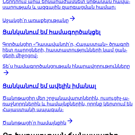
Ներդ­րում արա եր­կա­րա­ժամ­կետ կրթա­կան հա­վա­
սա­րութ­յան և ազ­գա­յին զար­գաց­ման հա­մար։
Ա­ջակ­ցի՛ր ա­ռա­քե­լութ­յա­նը
Ցան­կա­նում եմ հա­մա­գոր­ծակ­ցել
Գոր­ծակ­ցիր «Դա­սա­վան­դի՛ր, Հա­յաս­տան» ծրագ­րի
հետ դպրոց­նե­րի, հաս­տա­տութ­յուն­նե­րի կամ ցան­
ցե­րի մի­ջո­ցով։
Տե՛ս հա­մա­գոր­ծակ­ցութ­յան հնա­րա­վո­րութ­յուն­նե­րը
Ցան­կա­նում եմ ա­վե­լին ի­մա­նալ
Ծա­նո­թա­ցիր մեր շրջա­նա­վարտ­նե­րին, ու­սու­ցիչ-ա­
ռաջ­նորդ­նե­րին և հա­մայնք­նե­րին, ո­րոնք կեր­տում են
Հա­յաս­տա­նի ա­պա­գան։
Ծա­նո­թա­ցի՛ր հա­մայն­քին