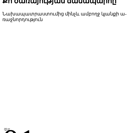
Քո ծա­ռա­յութ­յան ճա­նա­պար­հը
Նա­խա­պատ­րաս­տու­մից մինչև ամ­բողջ կյան­քի ա­
ռաջ­նոր­դութ­յուն
01