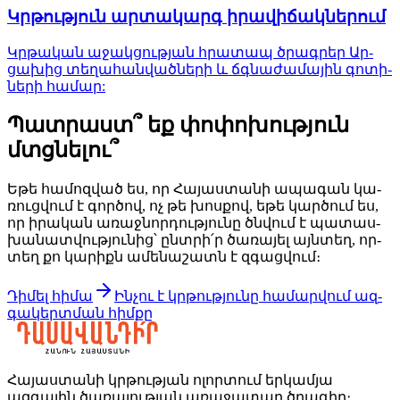
Կրթութ­յուն ար­տա­կարգ ի­րա­վի­ճակ­նե­րում
Կրթա­կան ա­ջակ­ցութ­յան հրա­տապ ծրագ­րեր Ար­
ցա­խից տե­ղա­հան­ված­նե­րի և ճգնա­ժա­մա­յին գո­տի­
նե­րի հա­մար:
Պատրաստ՞ եք փոփոխություն
մտցնելու՞
Եթե հա­մոզ­ված ես, որ Հա­յաս­տա­նի ա­պա­գան կա­
ռուց­վում է գոր­ծով, ոչ թե խոս­քով, եթե կար­ծում ես,
որ ի­րա­կան ա­ռաջ­նոր­դութ­յու­նը ծնվում է պա­տաս­
խա­նատ­վութ­յու­նից՝ ընտ­րի՛ր ծա­ռա­յել այն­տեղ, որ­
տեղ քո կա­րիքն ա­մե­նա­շատն է զգաց­վում։
Դիմել հիմա
Ին­չու է կրթութ­յու­նը հա­մար­վում ազ­
գա­կերտ­ման հիմ­քը
Հայաստանի կրթության ոլորտում երկամյա
ազգային ծառայության առաջատար ծրագիր։