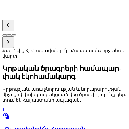
Քայլ
1
-ից
3
, «Դա­սա­վան­դի՛ր, Հա­յաս­տան» շրջա­նա­
վարտ
Կրթա­կան ծրագ­րե­րի հա­մա­պար­
փակ է­կո­հա­մա­կարգ
Կրթութ­յան, ա­ռաջ­նոր­դութ­յան և նո­րա­րա­րութ­յան
մի­ջո­ցով փոխ­կա­պակց­ված վեց ծրա­գիր, ո­րոնք կեր­
տում են Հա­յաս­տա­նի ա­պա­գան։
1