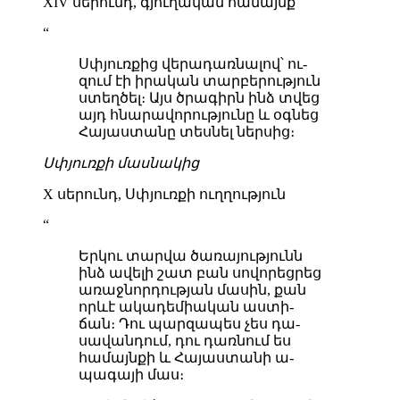
XIV սե­րունդ, գյու­ղա­կան հա­մայնք
“
Սփյուռ­քից վե­րա­դառ­նա­լով՝ ու­
զում էի ի­րա­կան տար­բե­րութ­յուն
ստեղ­ծել։ Այս ծրա­գիրն ինձ տվեց
այդ հնա­րա­վո­րութ­յու­նը և օգ­նեց
Հա­յաս­տա­նը տես­նել ներ­սից։
Սփյուռ­քի մաս­նա­կից
X սե­րունդ, Սփյուռ­քի ուղ­ղութ­յուն
“
Եր­կու տար­վա ծա­ռա­յութ­յունն
ինձ ա­վե­լի շատ բան սո­վո­րեց­րեց
ա­ռաջ­նոր­դութ­յան մա­սին, քան
որևէ ա­կա­դե­միա­կան աս­տի­
ճան։ Դու պար­զա­պես չես դա­
սա­վան­դում, դու դառ­նում ես
հա­մայն­քի և Հա­յաս­տա­նի ա­
պա­գա­յի մաս։