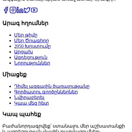
Արագ հղումներ
Մեր թիմը
Մեր Ծրագիրը
2050 Խոստումը
Արցախ
Ազդեցություն
Նորություններ
Միացեք
Դիմել ազգային ծառայությանը
Գործատու գործընկերներ
Նվիրաբերել
Կապ մեզ հետ
Կապ պահեք
Բաժանորդագրվեք՝ ստանալու մեր աշխատանքի
և ազդեցության մասին թարմացումներ։