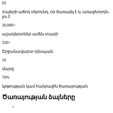
03
Հա­յե­րի ա­ճող սե­րունդ, որ ծա­ռա­յել է և ա­ռաջ­նոր­դե­
լու է
30,000+
աշակերտներ ամեն տարի
550+
Շրջանավարտ-դեսպան
10
մարզ
70%
կրթության կամ հանրային ծառայության
Ծառայության ձայները
“