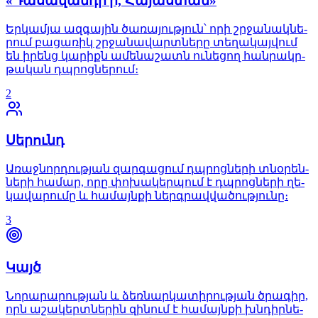
«Դա­սա­վան­դի՛ր, Հա­յաս­տան»
Եր­կամ­յա ազ­գա­յին ծա­ռա­յութ­յուն՝ որի շրջա­նակ­նե­
րում բա­ցա­ռիկ շրջա­նա­վարտ­նե­րը տե­ղա­կայ­վում
են ի­րենց կա­րիքն ա­մե­նա­շատն ու­նե­ցող հան­րակր­
թա­կան դպրոց­նե­րում։
2
Սե­րունդ
Ա­ռաջ­նոր­դութ­յան զար­գա­ցում դպրոց­նե­րի տնօ­րեն­
նե­րի հա­մար, որը փո­խա­կեր­պում է դպրոց­նե­րի ղե­
կա­վա­րու­մը և հա­մայն­քի ներգ­րավ­վա­ծութ­յու­նը։
3
Կայծ
Նո­րա­րա­րութ­յան և ձեռ­նար­կա­տի­րութ­յան ծրա­գիր,
որն ա­շա­կերտ­նե­րին զի­նում է հա­մայն­քի խնդիր­նե­