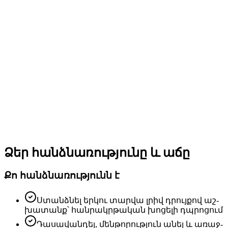
Ձեր հանձնառությունը և աճը
Քո հանձ­նա­ռութ­յունն է
Ստանձ­նել եր­կու տար­վա լրիվ դրույ­քով աշ­
խա­տանք՝ հան­րակր­թա­կան խո­ցե­լի դպրո­ցում
Դա­սա­վան­դել, մեն­թո­րութ­յուն ա­նել և ա­ռաջ­