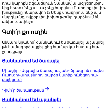
դրա կա­րիքն է զգաց­վում։ Տաս­նամ­յա ազ­դե­ցութ­յու­
նից հե­տո մենք այլևս չենք հարց­նում՝ արդ­յոք փո­փո­
խութ­յու­նը հնա­րա­վոր է։ Մենք միա­վո­րում ենք այն
մարդ­կանց, ով­քեր փո­փո­խութ­յու­նը դարձ­նում են
ան­խու­սա­փե­լի։
Գտի՛ր քո ու­ղին
Ան­կախ նրա­նից՝ ցան­կա­նում ես ծա­ռա­յել, ա­ջակ­ցել,
թե հա­մա­գոր­ծակ­ցել, քեզ հա­մար կա հստակ հա­
ջորդ քայլ։
Ցան­կա­նում եմ ծա­ռա­յել
Միա­ցիր «Ազ­գա­յին ծա­ռա­յութ­յան» ծրագ­րին որ­պես
Ու­սու­ցիչ-ա­ռաջ­նորդ՝ բարձր կա­րիք ու­նե­ցող հա­
մայն­քում։
Դի­մի՛ր ծա­ռա­յութ­յան
Ցան­կա­նում եմ ա­ջակ­ցել