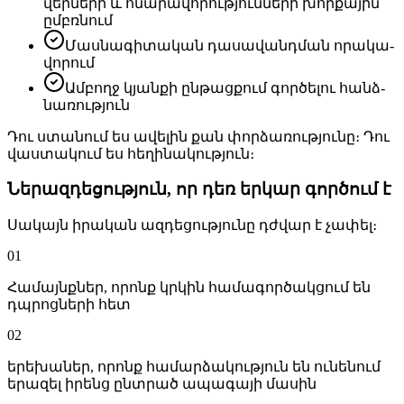
վեր­նե­րի և հնա­րա­վո­րութ­յուն­նե­րի խոր­քա­յին
ըմբռ­նում
Մաս­նա­գի­տա­կան դա­սա­վանդ­ման ո­րա­կա­
վո­րում
Ամ­բողջ կյան­քի ըն­թաց­քում գոր­ծե­լու հանձ­
նա­ռութ­յուն
Դու ստա­նում ես ա­վե­լին քան փոր­ձա­ռութ­յու­նը։ Դու
վաս­տա­կում ես հե­ղի­նա­կութ­յուն։
Նե­րազ­դե­ցութ­յուն, որ դեռ եր­կար գոր­ծում է
Սա­կայն ի­րա­կան ազ­դե­ցութ­յու­նը դժվար է չա­փել։
01
Հա­մայնք­ներ, ո­րոնք կրկին հա­մա­գոր­ծակ­ցում են
դպրոց­նե­րի հետ
02
ե­րե­խա­ներ, ո­րոնք հա­մար­ձա­կութ­յուն են ու­նե­նում
ե­րա­զել ի­րենց ընտ­րած ա­պա­գա­յի մա­սին