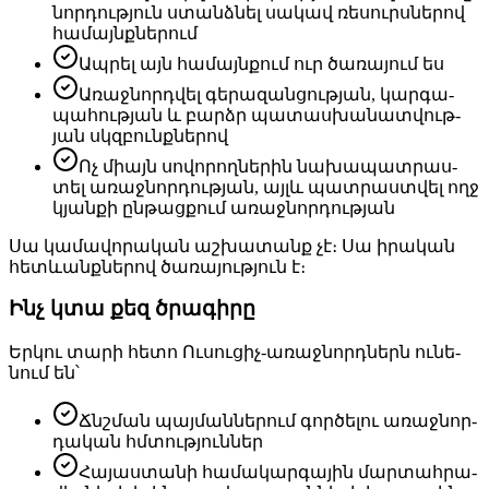
նոր­դութ­յուն ստանձ­նել սա­կավ ռե­սուրս­նե­րով
հա­մայնք­նե­րում
Ապ­րել այն հա­մայն­քում ուր ծա­ռա­յում ես
Ա­ռաջ­նորդ­վել գե­րա­զան­ցութ­յան, կար­գա­
պա­հութ­յան և բարձր պա­տաս­խա­նատ­վութ­
յան սկզբունք­նե­րով
Ոչ միայն սո­վո­րող­նե­րին նա­խա­պատ­րաս­
տել ա­ռաջ­նոր­դութ­յան, այլև պատ­րաստ­վել ողջ
կյան­քի ըն­թաց­քում ա­ռաջ­նոր­դութ­յան
Սա կա­մա­վո­րա­կան աշ­խա­տանք չէ։ Սա ի­րա­կան
հետև­անք­նե­րով ծա­ռա­յութ­յուն է։
Ինչ կտա քեզ ծրա­գի­րը
Եր­կու տա­րի հե­տո Ու­սու­ցիչ-ա­ռաջ­նորդ­ներն ու­նե­
նում են՝
Ճնշման պայ­ման­նե­րում գոր­ծե­լու ա­ռաջ­նոր­
դա­կան հմտութ­յուն­ներ
Հա­յաս­տա­նի հա­մա­կար­գա­յին մար­տահ­րա­