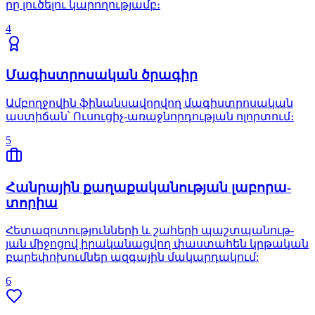
րը լու­ծե­լու կա­րո­ղութ­յամբ։
4
Մա­գիստ­րո­սա­կան ծրա­գիր
Ամ­բող­ջո­վին ֆի­նան­սա­վոր­վող մա­գիստ­րո­սա­կան
աս­տի­ճան՝ Ու­սու­ցիչ-ա­ռաջ­նոր­դութ­յան ո­լոր­տում։
5
Հան­րա­յին քա­ղա­քա­կա­նութ­յան լա­բո­րա­
տո­րիա
Հե­տա­զո­տութ­յուն­նե­րի և շա­հե­րի պաշտ­պա­նութ­
յան մի­ջո­ցով ի­րա­կա­նաց­վող փաս­տա­հեն կրթա­կան
բա­րե­փո­խում­ներ ազ­գա­յին մա­կար­դա­կում:
6