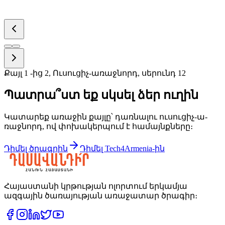
Քայլ
1
-ից
2
, Ու­սու­ցիչ-ա­ռաջ­նորդ, սե­րունդ 12
Պատ­րա՞ստ եք սկսել ձեր ու­ղին
Կա­տա­րեք ա­ռա­ջին քայ­լը՝ դառ­նա­լու ու­սու­ցիչ-ա­
ռաջ­նորդ, ով փո­խա­կեր­պում է հա­մայնք­նե­րը։
Դի­մել ծրագ­րին
Դի­մել Tech4Armenia-ին
Հայաստանի կրթության ոլորտում երկամյա
ազգային ծառայության առաջատար ծրագիր։