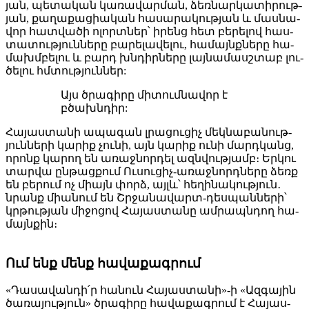
յան, պե­տա­կան կա­ռա­վար­ման, ձեռ­նար­կա­տի­րութ­
յան, քա­ղա­քա­ցիա­կան հա­սա­րա­կութ­յան և մաս­նա­
վոր հատ­վա­ծի ո­լորտ­ներ՝ ի­րենց հետ բե­րե­լով հաս­
տա­տութ­յուն­նե­րը բա­րե­լա­վե­լու, հա­մայնք­նե­րը հա­
մախմ­բե­լու և բարդ խնդիր­նե­րը լայ­նա­մասշ­տաբ լու­
ծե­լու հմտութ­յուն­ներ:
Այս ծրա­գի­րը մի­տում­նա­վոր է
բծախն­դիր:
Հա­յաս­տա­նի ա­պա­գան լրա­ցու­ցիչ մեկ­նա­բա­նութ­
յուն­նե­րի կա­րիք չու­նի, այն կա­րիք ու­նի մարդ­կանց,
ո­րոնք կա­րող են ա­ռաջ­նոր­դել ազն­վութ­յամբ։ Եր­կու
տար­վա ըն­թաց­քում Ու­սու­ցիչ-ա­ռաջ­նորդ­նե­րը ձեռք
են բե­րում ոչ միայն փորձ, այլև՝ հե­ղի­նա­կութ­յուն․
նրանք միա­նում են Շրջա­նա­վարտ-դես­պան­նե­րի՝
կրթութ­յան մի­ջո­ցով Հա­յաս­տա­նը ամ­րապն­դող հա­
մայն­քին։
Ում ենք մենք հա­վա­քագ­րում
«Դա­սա­վան­դի՛ր հա­նուն Հա­յաս­տա­նի»-ի «Ազ­գա­յին
ծա­ռա­յութ­յուն» ծրա­գի­րը հա­վա­քագ­րում է Հա­յաս­