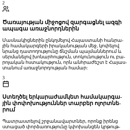
2
Ծա­ռա­յութ­յան մի­ջո­ցով զար­գաց­նել ազ­գի
ա­պա­գա ա­ռաջ­նորդ­նե­րին
Մաս­նա­կից­նե­րին ընկղ­մե­լով Հա­յաս­տա­նի հան­րա­
յին հա­մա­կար­գե­րի ի­րա­կա­նութ­յան մեջ, կո­փե­լով
նրանց դա­տո­ղութ­յու­նը ճնշման պայ­ման­նե­րում և
սեր­մա­նե­լով խո­նար­հութ­յուն, տո­կու­նութ­յուն ու բա­
րո­յա­կան հստա­կութ­յուն, որն անհ­րա­ժեշտ է Հա­յաս­
տա­նում ա­ռաջ­նոր­դութ­յան հա­մար:
3
Ստեղ­ծել եր­կա­րա­ժամ­կետ հա­մա­կար­գա­
յին փո­փո­խութ­յուն­ներ տար­բեր ո­լորտ­նե­
րում
Պատ­րաս­տե­լով շրջա­նա­վարտ­ներ, ո­րոնք ի­րենց
ստա­ցած փոր­ձա­ռութ­յու­նը կփո­խան­ցեն կրթութ­