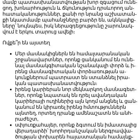
մամբ պա­տաս­խա­նատ­վութ­յան խոր զգա­ցում ու­նե­
ցող, խո­նար­հութ­յուն և ճկու­նութ­յուն դրսև­ո­րող ան­
հա­տա­կա­նութ­յուն­ներ, քա­նի որ նրանց աշ­խա­տան­
քի նկատ­մամբ պա­հանջ­նե­րը բարձր են, ակն­կա­լիք­
նե­րը՝ նույն­պես, իսկ նե­րազ­դե­ցութ­յու­նը շա­րու­նակ­
վում է եր­կու տա­րուց ա­վե­լի։
Ովքե՞ր են այստեղ
Մեր մաս­նա­կից­ներն են հա­մալ­սա­րա­նա­կան
շրջա­նա­վարտ­ներ, ո­րոնք ցան­կա­նում են ու­նե­
նալ մաս­նակ­գի­տա­կան նշա­նա­կա­լի ​​փորձ և ի­
րենց մաս­նա­գի­տա­կան փոր­ձա­ռութ­յան ա­
կունք­նե­րում պատ­րաստ են ստանձ­նել ի­րա­
կան պա­տաս­խա­նատ­վութ­յուն։
ի­րենց կա­րիե­րան նոր մեկ­նար­կող մաս­նա­գետ­
ներ, ո­րոնք նպա­տակ են դրել ա­վան­դա­կան
կա­րիե­րա­յի ու­ղի­նե­րից այն կողմ անց­նել և ցան­
կա­նում են կի­րա­ռել ի­րենց հմտութ­յուն­ներն
այն­տեղ, որ­տեղ դրանք ա­մե­նա­շատն են անհ­
րա­ժեշտ,
սփյուռ­քա­հա­յեր, ո­րոնք ձգտում են ի­մաս­տա­լից
վե­րա­դար­ձի՝ խորհր­դան­շա­կան ներգ­րավ­վա­
ծութ­յան փո­խա­րեն հա­յաս­տան­յան հա­մայնք­