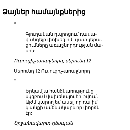
Ձայներ համայնքներից
“
Գյու­ղա­կան դպրո­ցում դա­սա­
վան­դե­լը փո­խեց իմ պատ­կե­րա­
ցում­նե­րը ա­ռաջ­նոր­դութ­յան մա­
սին:
Ու­սու­ցիչ-ա­ռաջ­նորդ, սե­րունդ 12
Սե­րունդ 12 Ու­սու­ցիչ-ա­ռաջ­նորդ
“
Եր­կամ­յա հանձ­նա­ռութ­յու­նը
սկզբում վա­խե­նա­լու էր թվում:
Այժմ կա­րող եմ ա­սել, որ դա իմ
կյան­քի ա­մե­նա­կարև­որ փորձն
էր:
Շրջա­նա­վարտ-դես­պան