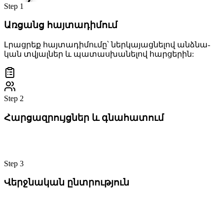
Step
1
Առ­ցանց հայ­տա­դի­մում
Լրաց­րեք հայ­տա­դի­մու­մը՝ ներ­կա­յաց­նե­լով անձ­նա­
կան տվյալ­ներ և պա­տաս­խա­նե­լով հար­ցե­րին:
Step
2
Հար­ցազ­րույց­ներ և գնա­հա­տում
Step
3
Վերջ­նա­կան ընտ­րութ­յուն