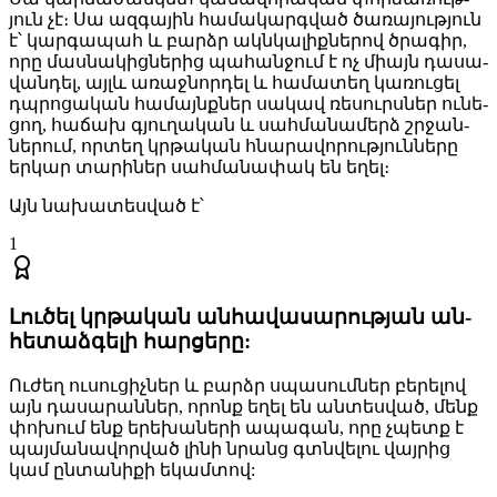
յուն չէ։ Սա ազ­գա­յին հա­մա­կարգ­ված ծա­ռա­յութ­յուն
է՝ կար­գա­պահ և բարձր ակն­կա­լիք­նե­րով ծրա­գիր,
որը մաս­նա­կից­նե­րից պա­հան­ջում է ոչ միայն դա­սա­
վան­դել, այլև ա­ռաջ­նոր­դել և հա­մա­տեղ կա­ռու­ցել
դպրո­ցա­կան հա­մայնք­ներ սա­կավ ռե­սուրս­ներ ու­նե­
ցող, հա­ճախ գյու­ղա­կան և սահ­մա­նա­մերձ շրջան­
նե­րում, որ­տեղ կրթա­կան հնա­րա­վո­րութ­յուն­նե­րը
եր­կար տա­րի­ներ սահ­մա­նա­փակ են ե­ղել։
Այն նա­խա­տես­ված է՝
1
Լու­ծել կրթա­կան ան­հա­վա­սա­րութ­յան ան­
հե­տաձ­գե­լի հար­ցե­րը:
Ու­ժեղ ու­սու­ցիչ­ներ և բարձր սպա­սում­ներ բե­րե­լով
այն դա­սա­րան­ներ, ո­րոնք ե­ղել են ան­տես­ված, մենք
փո­խում ենք ե­րե­խա­նե­րի ա­պա­գան, որը չպետք է
պայ­մա­նա­վոր­ված լի­նի նրանց գտնվե­լու վայ­րից
կամ ըն­տա­նի­քի ե­կամ­տով: