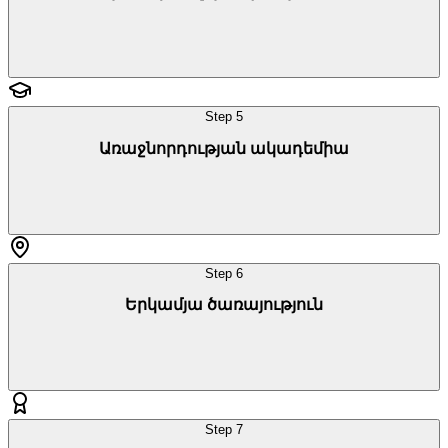
Step
5
Ա­ռաջ­նոր­դութ­յան ա­կա­դե­միա
Step
6
Եր­կամ­յա ծա­ռա­յութ­յուն
Step
7