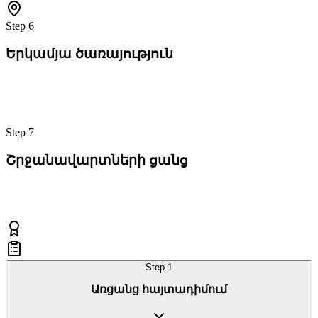
Step
6
Եր­կամ­յա ծա­ռա­յութ­յուն
Step
7
Շրջա­նա­վարտ­նե­րի ցանց
Step
1
Առ­ցանց հայ­տա­դի­մում