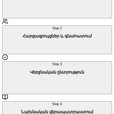
Step
2
Հար­ցազ­րույց­ներ և գնա­հա­տում
Step
3
Վերջ­նա­կան ընտ­րութ­յուն
Step
4
Նախ­նա­կան վե­րա­պատ­րաս­տում