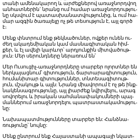
տա­նի ա­մե­նա­կա­րող և ար­ժեք­նե­րով ա­ռաջ­նորդ­վող
ան­հատ­նե­րին` նրանց ում հա­մար ա­ռաջ­նոր­դութ­յու­
նը սկսվում է պա­տաս­խա­նատ­վութ­յու­նից, և ում հա­
մար ազ­գին ծա­ռա­յե­լը ոչ թե տե­սութ­յուն է, այլ գործ
է։
Մենք փնտրում ենք թեկ­նա­ծու­ներ, ով­քեր ու­նեն ու­
ժեղ ա­կա­դե­միա­կան կամ մաս­նա­գի­տա­կան ​​հիմ­
քեր, և էլ ա­վե­լի կարև­որ՝ արդ­յուն­քին միտ­վա­ծութ­
յուն: Մեր սե­րունդ­նե­րը նե­րա­ռում են՝
Մեր Ու­սու­ցիչ-ա­ռաջ­նորդ­նե­րը տար­բեր ո­լորտ­ներ են
ներ­կա­յաց­նում՝ գի­տութ­յուն, ճար­տա­րա­գի­տութ­յուն,
հու­մա­նի­տար գի­տութ­յուն­ներ, տնտե­սա­գի­տութ­
յուն, մշա­կույթ և այլն: Նրանց միա­վո­րում է ոչ թե ինք­
նա­կեն­սագ­րութ­յու­նը, այլ լիար­ժեք նվիր­վե­լու, ա­րագ
սո­վո­րե­լու և ի­րա­կան սահ­մա­նա­փա­կում­նե­րի պայ­
ման­նե­րում ա­ռաջ­նոր­դե­լու պատ­րաս­տա­կա­մութ­յու­
նը:
Նա­խա­պատ­մութ­յուն­նե­րը տար­բեր են: Հանձ­նա­
ռութ­յու­նը՝ նույ­նը:
Մենք ընտ­րում ենք Հա­յաս­տա­նի ա­պա­գա­յի նկատ­