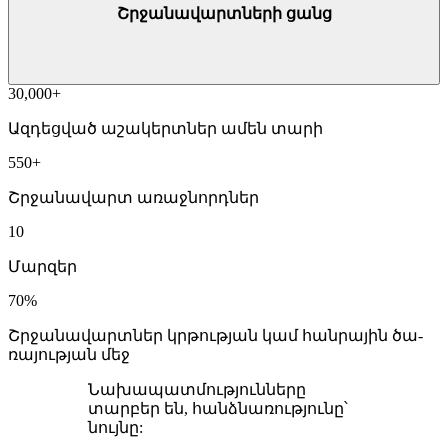
Շրջա­նա­վարտ­նե­րի ցանց
30,000+
Ազ­դեց­ված ա­շա­կերտ­ներ ա­մեն տա­րի
550+
Շրջա­նա­վարտ ա­ռաջ­նորդ­ներ
10
Մար­զեր
70%
Շրջա­նա­վարտ­ներ կրթութ­յան կամ հան­րա­յին ծա­
ռա­յութ­յան մեջ
Նախապատմությունները
տարբեր են, հանձնառությունը՝
նույնը: