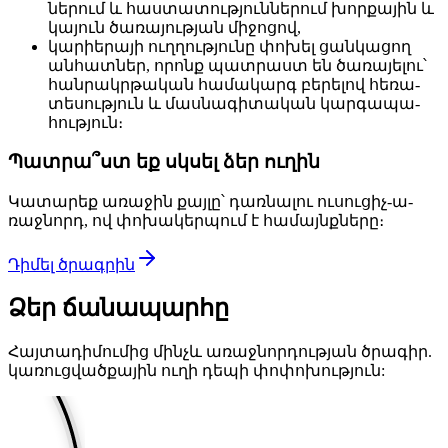
նե­րում և հաս­տա­տութ­յուն­նե­րում խոր­քա­յին և
կա­յուն ծա­ռա­յութ­յան մի­ջո­ցով,
կա­րիե­րա­յի ուղ­ղութ­յու­նը փո­խել ցան­կա­ցող
ան­հատ­ներ, ո­րոնք պատ­րաստ են ծա­ռա­յե­լու՝
հան­րակր­թա­կան հա­մա­կարգ բե­րե­լով հե­ռա­
տե­սութ­յուն և մաս­նա­գի­տա­կան կար­գա­պա­
հութ­յուն։
Պատ­րա՞ստ եք սկսել ձեր ու­ղին
Կա­տա­րեք ա­ռա­ջին քայ­լը՝ դառ­նա­լու ու­սու­ցիչ-ա­
ռաջ­նորդ, ով փո­խա­կեր­պում է հա­մայնք­նե­րը։
Դի­մել ծրագ­րին
Ձեր ճա­նա­պար­հը
Հայ­տա­դի­մու­մից մինչև ա­ռաջ­նոր­դութ­յան ծրա­գիր.
կա­ռուց­ված­քա­յին ու­ղի դե­պի փո­փո­խութ­յուն: