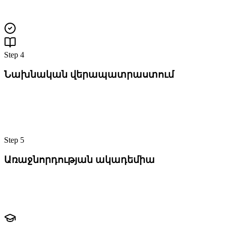
Step
4
Նախ­նա­կան վե­րա­պատ­րաս­տում
Step
5
Ա­ռաջ­նոր­դութ­յան ա­կա­դե­միա