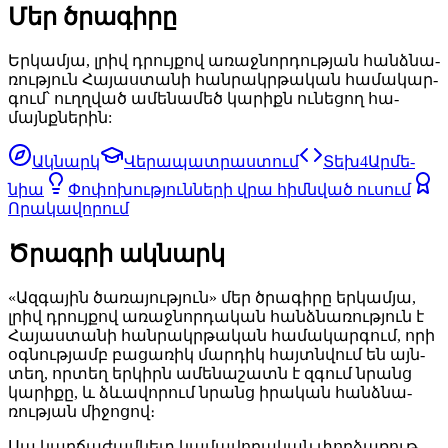
Մեր ծրա­գի­րը
Եր­կամ­յա, լրիվ դրույ­քով ա­ռաջ­նոր­դութ­յան հանձ­նա­
ռութ­յուն Հա­յաս­տա­նի հան­րակր­թա­կան հա­մա­կար­
գում՝ ուղղ­ված ա­մե­նա­մեծ կա­րիքն ու­նե­ցող հա­
մայնք­նե­րին:
Ակ­նարկ
Վե­րա­պատ­րաս­տում
Տեխ4Ար­մե­
նիա
Փո­փո­խութ­յուն­նե­րի վրա հիմն­ված ու­սում
Ո­րա­կա­վո­րում
Ծրագ­րի ակ­նարկ
«Ազ­գա­յին ծա­ռա­յութ­յուն» մեր ծրա­գի­րը եր­կամ­յա,
լրիվ դրույ­քով ա­ռաջ­նոր­դա­կան հանձ­նա­ռութ­յուն է
Հա­յաս­տա­նի հան­րակր­թա­կան հա­մա­կար­գում, որի
օգ­նութ­յամբ բա­ցա­ռիկ մար­դիկ հայտն­վում են այն­
տեղ, որ­տեղ եր­կիրն ա­մե­նա­շատն է զգում նրանց
կա­րի­քը, և ձև­ա­վո­րում նրանց ի­րա­կան հանձ­նա­
ռութ­յան մի­ջո­ցով։
Սա կար­ճա­ժամ­կետ կա­մա­վո­րա­կան փոր­ձա­ռութ­