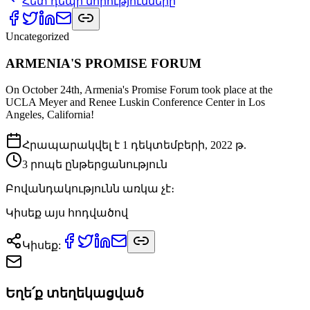
Հետ դե­պի նո­րութ­յուն­նե­րը
Uncategorized
ARMENIA'S PROMISE FORUM
On October 24th, Armenia's Promise Forum took place at the
UCLA Meyer and Renee Luskin Conference Center in Los
Angeles, California!
Հրա­պա­րակ­վել է
1 դեկտեմբերի, 2022 թ.
3
րո­պե ըն­թեր­ցա­նութ­յուն
Բո­վան­դա­կութ­յունն առ­կա չէ։
Կի­սեք այս հոդ­վա­ծով
Կի­սեք
:
Եղե՛ք տե­ղե­կաց­ված