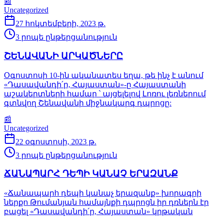
📰
Uncategorized
27 հոկտեմբերի, 2023 թ.
3
րո­պե ըն­թեր­ցա­նութ­յուն
ՇԵՆԱՎԱՆԻ ԱՐԿԱԾՆԵՐԸ
Օգոստոսի 10-ին ականատես եղա, թե ինչ է անում
«Դասավանդի՛ր, Հայաստան»-ը Հայաստանի
աշակերտների համար ՝ այցելելով Լոռու լեռներում
գտնվող Շենավանի միջնակարգ դպրոցը:
📰
Uncategorized
22 օգոստոսի, 2023 թ.
3
րո­պե ըն­թեր­ցա­նութ­յուն
ՃԱՆԱՊԱՐՀ ԴԵՊԻ ԿԱՆԱՉ ԵՐԱԶԱՆՔ
«Ճանապարհ դեպի կանաչ երազանք» խորագրի
ներքո Թումանյան համայնքի դպրոցն իր դռներն էր
բացել «Դասավանդի՛ր, Հայաստան» կրթական