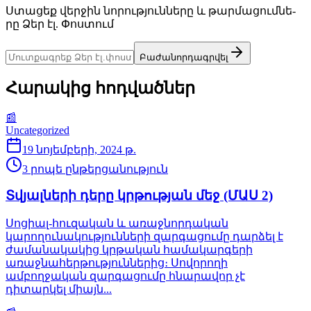
Ստա­ցեք վեր­ջին նո­րութ­յուն­նե­րը և թար­մա­ցում­նե­
րը Ձեր էլ. Փոս­տում
Բա­ժա­նոր­դագր­վել
Հա­րա­կից հոդ­ված­ներ
📰
Uncategorized
19 նոյեմբերի, 2024 թ.
3
րո­պե ըն­թեր­ցա­նութ­յուն
Տվյալների դերը կրթության մեջ (ՄԱՍ 2)
Սոցիալ-հուզական և առաջնորդական
կարողունակությունների զարգացումը դարձել է
ժամանակակից կրթական համակարգերի
առաջնահերթություններից։ Սովորողի
ամբողջական զարգացումը հնարավոր չէ
դիտարկել միայն...