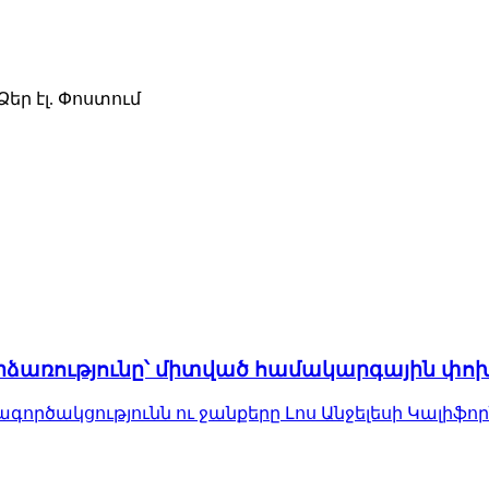
 Ձեր էլ. Փոս­տում
րձառությունը՝ միտված համակարգային 
ործակցությունն ու ջանքերը Լոս Անջելեսի Կալիֆոր