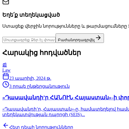
Եղե՛ք տե­ղե­կաց­ված
Ստա­ցեք վեր­ջին նո­րութ­յուն­նե­րը և թար­մա­ցում­նե­րը
Բա­ժա­նոր­դագր­վել
Հա­րա­կից հոդ­ված­ներ
📰
Law
23 ապրիլի, 2024 թ.
3
րո­պե ըն­թեր­ցա­նութ­յուն
«Դասավանդի’ր ՀԱՆՈՒՆ Հայաստան»-ի փո
«Դասավանդի’ր, Հայաստան»-ը, համատեղելով համագ
տեղեկատվության դպրոցի (SEIS)...
Հետ դե­պի նո­րութ­յուն­նե­րը